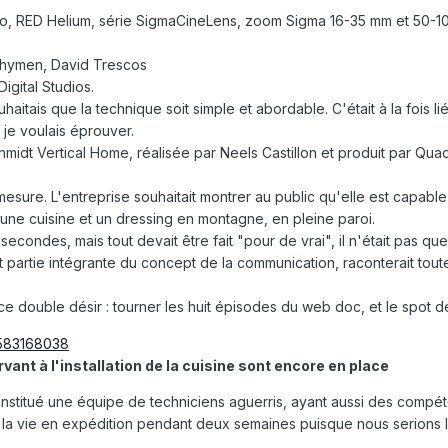
ro, RED Helium, série SigmaCineLens, zoom Sigma 16-35 mm et 50-
Thymen, David Trescos
igital Studios.
ouhaitais que la technique soit simple et abordable. C'était à la fois l
je voulais éprouver.
chmidt Vertical Home, réalisée par Neels Castillon et produit par Qu
mesure. L'entreprise souhaitait montrer au public qu'elle est capabl
une cuisine et un dressing en montagne, en pleine paroi.
econdes, mais tout devait être fait "pour de vrai", il n'était pas que
ait partie intégrante du concept de la communication, raconterait tout
ce double désir : tourner les huit épisodes du web doc, et le spot 
vant à l'installation de la cuisine sont encore en place
constitué une équipe de techniciens aguerris, ayant aussi des compéten
a vie en expédition pendant deux semaines puisque nous serions l