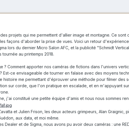
er à des projets qui me permettent d'allier image et montagne. Ce so
les façons d'aborder la prise de vues. Voici un retour d'expérience 
gma lors du dernier Micro Salon AFC, et la publicité "Schmidt Vertica
 tournée au printemps 2018.
ge ? Comment apporter nos caméras de fictions dans l'univers vertica
 ? Est-ce envisageable de tourner en falaise avec des moyens techn
te histoire me permettant d'éprouver une méthode pour filmer des sc
ion sur corde, que l'on pratique en escalade, et en m'appuyant sur
rone.
he, j'ai constitué une petite équipe d'amis et nous nous sommes rend
Zavatta et Julien Frison, les deux acteurs grimpeurs, Alan Graignic, 
uédon, aux data, et moi même.
s Dealer et de Sigma, nous avons pu avoir deux caméras : une RED