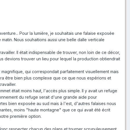
 aventure... Pour la lumière, je souhaitais une falaise exposée
e matin. Nous souhaitions aussi une belle dalle verticale
vailler. Il était indispensable de trouver, non loin de ce décor,
s devions trouver un lieu pour lequel la production obtiendrait
or magnifique, qui correspondait parfaitement visuellement mais
'avéra être bien plus complexe que ce que nous espérions et
availler.
mmet était moins haut, l'accès plus simple. Il y avait un refuge
isionnement du refuge serait d'une grande aide pour
rtes bien exposée au sud mais à l'est, d'autres falaises nous
nantes, moins "haute montagne" que ce qui avait été écrit
 notre première option.
ait donc respecter chacun des plans et tourner scrupuleusement