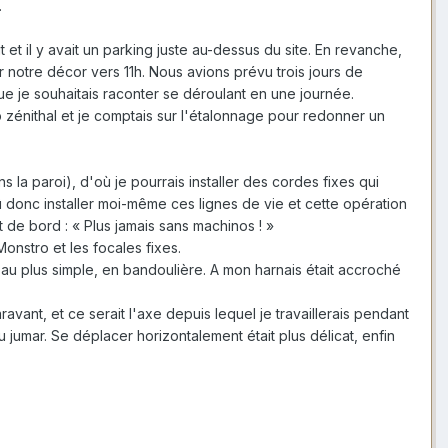
.
 et il y avait un parking juste au-dessus du site. En revanche,
her notre décor vers 11h. Nous avions prévu trois jours de
 que je souhaitais raconter se déroulant en une journée.
p zénithal et je comptais sur l'étalonnage pour redonner un
 la paroi), d'où je pourrais installer des cordes fixes qui
dû donc installer moi-même ces lignes de vie et cette opération
de bord : « Plus jamais sans machinos ! »
nstro et les focales fixes.
au plus simple, en bandoulière. A mon harnais était accroché
ravant, et ce serait l'axe depuis lequel je travaillerais pendant
umar. Se déplacer horizontalement était plus délicat, enfin