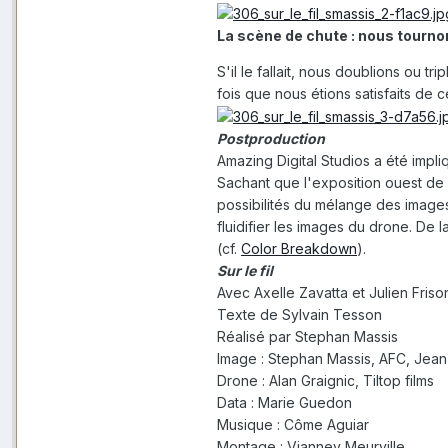
La scène de chute : nous tourno
S'il le fallait, nous doublions ou 
fois que nous étions satisfaits de
Postproduction
Amazing Digital Studios a été impl
Sachant que l'exposition ouest de n
possibilités du mélange des images
fluidifier les images du drone. De 
(cf.
Color Breakdown
).
Sur le fil
Avec Axelle Zavatta et Julien Friso
Texte de Sylvain Tesson
Réalisé par Stephan Massis
Image : Stephan Massis, AFC, Jean
Drone : Alan Graignic, Tiltop films
Data : Marie Guedon
Musique : Côme Aguiar
Montage : Vianney Meurville