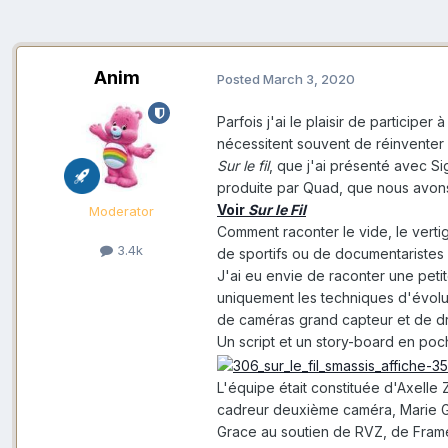
Anim
Posted
March 3, 2020
Parfois j'ai le plaisir de particip
nécessitent souvent de réinventer 
Sur le fil
, que j'ai présenté avec Si
produite par Quad, que nous avons
Voir
Sur le Fil
Moderator
Comment raconter le vide, le verti
3.4k
de sportifs ou de documentaristes
J'ai eu envie de raconter une peti
uniquement les techniques d'évolut
de caméras grand capteur et de d
Un script et un story-board en poc
L'équipe était constituée d'Axelle 
cadreur deuxième caméra, Marie G
Grace au soutien de RVZ, de Frame