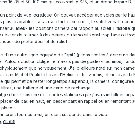
ma 16-35 et 50-100 mm qui couvrent le S35, et un drone Inspire DJI
d'un point de vue logistique. On pouvait accéder aux voies par le haut
es plus favorables. La falaise étant plein ouest, le soleil venait touc
riser au mieux les positions caméra par rapport au soleil, l'histoire
 éviter de tourner à des heures où le soleil serait trop face ou tro
anquer de profondeur et de relief.
he d'une autre ligne équipée de "spit" (pitons scellés à demeure dans
mer. Autoproduction oblige, je n'avais pas de guides-machinos, j'ai 
hysiquement que nerveusement. J'ai d'ailleurs noté sur mon carnet 
Jean-Michel Poulichot avec l'Helium et les zooms, et moi avec la Mo
tte qui permet de rester longtemps suspendu, la caméra, configurée 
filtres, une batterie et une carte de rechange.
il, je choisissais une des cordes statiques que j'avais installées aupa
placer de bas en haut, en descendant en rappel ou en remontant au j
 place.
m furent tournés ainsi, en étant suspendu dans le vide.