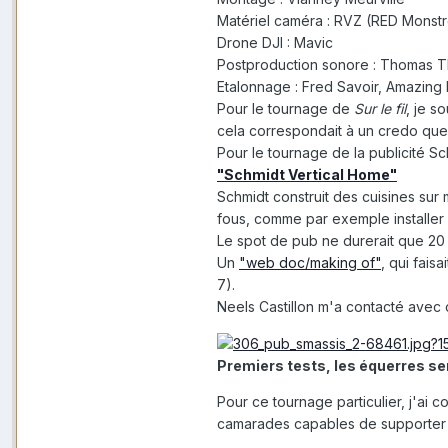
Matériel caméra : RVZ (RED Monst
Drone DJI : Mavic
Postproduction sonore : Thomas 
Etalonnage : Fred Savoir, Amazing D
Pour le tournage de
Sur le fil
, je s
cela correspondait à un credo que 
Pour le tournage de la publicité S
"Schmidt Vertical Home"
Schmidt construit des cuisines sur 
fous, comme par exemple installer 
Le spot de pub ne durerait que 20 s
Un
"web doc/making of"
, qui fais
7).
Neels Castillon m'a contacté avec 
Premiers tests, les équerres ser
Pour ce tournage particulier, j'ai 
camarades capables de supporter l