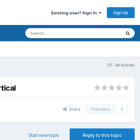
Sign Up
Existing user? Sign In
All Activity
tical
Share
Followers
0
Start new topic
Reply to this topic