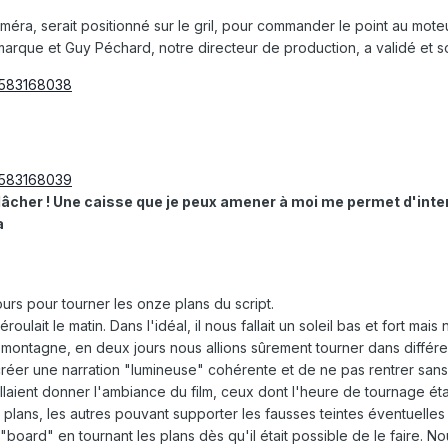
méra, serait positionné sur le gril, pour commander le point au moteu
arque et Guy Péchard, notre directeur de production, a validé et s
lâcher ! Une caisse que je peux amener à moi me permet d'inte
a
ours pour tourner les onze plans du script.
oulait le matin. Dans l'idéal, il nous fallait un soleil bas et fort mai
 montagne, en deux jours nous allions sûrement tourner dans différ
éer une narration "lumineuse" cohérente et de ne pas rentrer sans 
allaient donner l'ambiance du film, ceux dont l'heure de tournage était 
lans, les autres pouvant supporter les fausses teintes éventuelles 
"board" en tournant les plans dès qu'il était possible de le faire. 