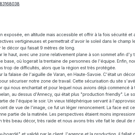
en exposée, en altitude mais accessible et offrir à la fois sécurité et
ectives vertigineuses et permettrait d'avoir le soleil dans le champ l
 le décor qui faisait 9 mètres de long.
ar le haut, avec une zone relativement plane à son sommet afin d'y tra
 base, où logerait la trentaine de personnes de l'équipe. Enfin, nou
ns trop de difficultés, alors que la région est très protégée.
ur la falaise de l'aiguille de Varan, en Haute-Savoie. C'était un déc
 pour sécuriser notre zone de travail. Cette sécurisation du site s
 qui nous enchantait et pour lequel nous avions déjà commencé à tr
melan, au dessus d'Annecy, qui était plus "production friendly". Le so
partie de l'équipe le soir. Un vieux téléphérique servant à l'approv
oint de vue de l'image, ce fut un léger renoncement. La face est ce
nne partie de la matinée. Les perspectives étaient moins impression
n très beau décor, très raide et nous avons très vite fait le deuil de
-boardé" et validé par le client, l'agence et la production, il fall