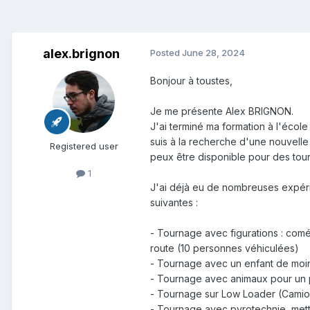
alex.brignon
Posted
June 28, 2024
Bonjour à toustes,
Je me présente Alex BRIGNON.
J'ai terminé ma formation à l'école
suis à la recherche d'une nouvelle 
Registered user
peux être disponible pour des tou
1
J'ai déjà eu de nombreuses expéri
suivantes :
- Tournage avec figurations : comé
route (10 personnes véhiculées)
- Tournage avec un enfant de moin
- Tournage avec animaux pour un pr
- Tournage sur Low Loader (Camio
- Tournage avec pyrotechnie, mett