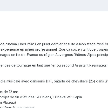
 de cinéma CinéCréatis en juillet dernier et suite à mon stage mise e
expérience en milieu professionnel. Que ça soit en tant que troisième
rnages en île-de-France ou région Auvergnes Rhônes-Alpes principal
ences de tournage en tant que 1er ou second Assistant Réalisateur 
die musicale avec danseurs (17), bataille de chevaliers (25) dans 
s de 12 ans.
ojet de fin d'études : 4 Chiens, 1 Cheval et 1 Lapin
n Plateau)
re feux à une voiture.