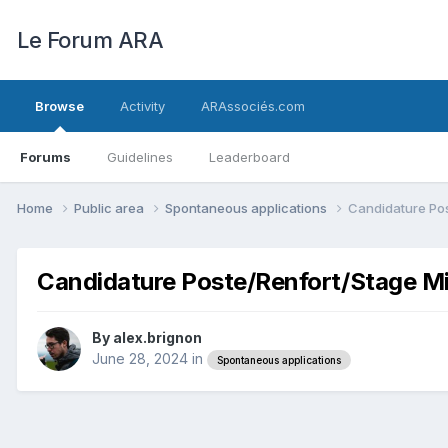
Le Forum ARA
Browse
Activity
ARAssociés.com
Forums
Guidelines
Leaderboard
Home
Public area
Spontaneous applications
Candidature Po
Candidature Poste/Renfort/Stage M
By
alex.brignon
June 28, 2024
in
Spontaneous applications