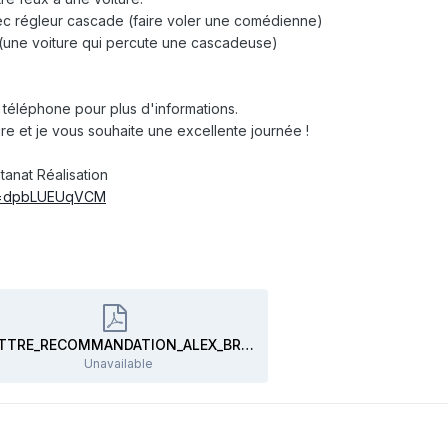
ec régleur cascade (faire voler une comédienne)
(une voiture qui percute une cascadeuse)
r téléphone pour plus d'informations.
ire et je vous souhaite une excellente journée !
anat Réalisation
?v=dpbLUEUqVCM
LETTRE_RECOMMANDATION_ALEX_BRIGNON.docx.pdf
Unavailable