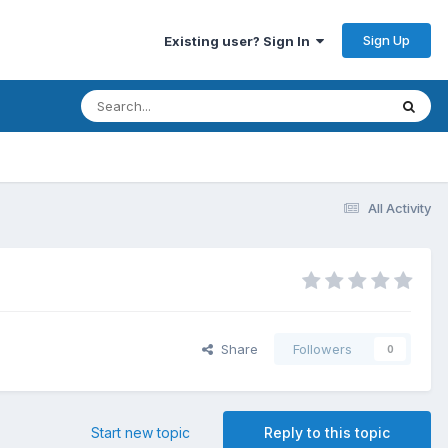
Sign Up
Existing user? Sign In
All Activity
Share
Followers
0
Start new topic
Reply to this topic