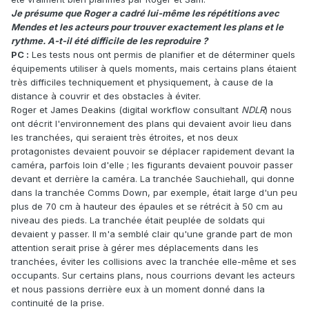
Je présume que Roger a cadré lui-même les répétitions avec
Mendes et les acteurs pour trouver exactement les plans et le
rythme. A-t-il été difficile de les reproduire ?
PC :
Les tests nous ont permis de planifier et de déterminer quels
équipements utiliser à quels moments, mais certains plans étaient
très difficiles techniquement et physiquement, à cause de la
distance à couvrir et des obstacles à éviter.
Roger et James Deakins (digital workflow consultant
NDLR
) nous
ont décrit l'environnement des plans qui devaient avoir lieu dans
les tranchées, qui seraient très étroites, et nos deux
protagonistes devaient pouvoir se déplacer rapidement devant la
caméra, parfois loin d'elle ; les figurants devaient pouvoir passer
devant et derrière la caméra. La tranchée Sauchiehall, qui donne
dans la tranchée Comms Down, par exemple, était large d'un peu
plus de 70 cm à hauteur des épaules et se rétrécit à 50 cm au
niveau des pieds. La tranchée était peuplée de soldats qui
devaient y passer. Il m'a semblé clair qu'une grande part de mon
attention serait prise à gérer mes déplacements dans les
tranchées, éviter les collisions avec la tranchée elle-même et ses
occupants. Sur certains plans, nous courrions devant les acteurs
et nous passions derrière eux à un moment donné dans la
continuité de la prise.