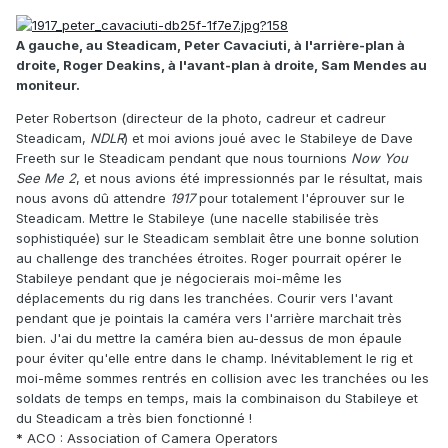
A gauche, au Steadicam, Peter Cavaciuti, à l'arrière-plan à
droite, Roger Deakins, à l'avant-plan à droite, Sam Mendes au
moniteur.
Peter Robertson (directeur de la photo, cadreur et cadreur
Steadicam,
NDLR
) et moi avions joué avec le Stabileye de Dave
Freeth sur le Steadicam pendant que nous tournions
Now You
See Me 2
, et nous avions été impressionnés par le résultat, mais
nous avons dû attendre
1917
pour totalement l'éprouver sur le
Steadicam. Mettre le Stabileye (une nacelle stabilisée très
sophistiquée) sur le Steadicam semblait être une bonne solution
au challenge des tranchées étroites. Roger pourrait opérer le
Stabileye pendant que je négocierais moi-même les
déplacements du rig dans les tranchées. Courir vers l'avant
pendant que je pointais la caméra vers l'arrière marchait très
bien. J'ai du mettre la caméra bien au-dessus de mon épaule
pour éviter qu'elle entre dans le champ. Inévitablement le rig et
moi-même sommes rentrés en collision avec les tranchées ou les
soldats de temps en temps, mais la combinaison du Stabileye et
du Steadicam a très bien fonctionné !
*
ACO : Association of Camera Operators