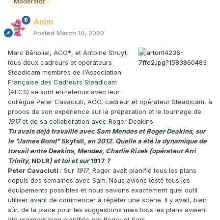
Moderator
Anim
Posted
March 10, 2020
Marc Bénoliel, ACO
*
, et Antoine Struyf,
tous deux cadreurs et opérateurs
Steadicam membres de l'Association
Française des Cadreurs Steadicam
(AFCS) se sont entretenus avec leur
collègue Peter Cavaciuti, ACO, cadreur et opérateur Steadicam, à
propos de son expérience sur la préparation et le tournage de
1917
et de sa collaboration avec Roger Deakins.
Tu avais déjà travaillé avec Sam Mendes et Roger Deakins, sur
le "James Bond"
Skyfall,
en 2012. Quelle a été la dynamique de
travail entre Deakins, Mendes, Charlie Rizek (opérateur Arri
Trinity,
NDLR
) et toi et sur
1917
?
Peter Cavaciuti :
Sur
1917
, Roger avait planifié tous les plans
depuis des semaines avec Sam. Nous avions testé tous les
équipements possibles et nous savions exactement quel outil
utiliser avant de commencer à répéter une scène. Il y avait, bien
sûr, de la place pour les suggestions mais tous les plans avaient
été vraiment bien planifiés par Roger et Sam.