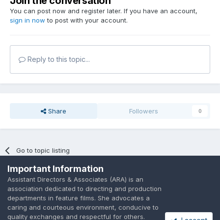
Join the conversation
You can post now and register later. If you have an account,
sign in now
to post with your account.
Reply to this topic...
Share
Followers
0
Go to topic listing
Important Information
Assistant Directors & Associates (ARA) is an
association dedicated to directing and production
departments in feature films. She advocates a
caring and courteous environment, conducive to
Language
Privacy Policy
Contact Us
Cookies
quality exchanges and respectful for others.