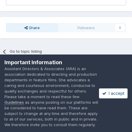
Share
Followers
0
Go to topic listing
Important Information
Assistant Directors & Associates (ARA) is an
association dedicated to directing and production
departments in feature films. She advocates a
caring and courteous environment, conducive to
Language
Privacy Policy
Contact Us
Cookies
quality exchanges and respectful for others.
I accept
A place to share suggested by ARAssocies.com
Please take a moment to read these few
Powered by Invision Community
Guidelines
as anyone posting on our platforms will
be considered to have read them. These are
subject to change at any time and therefore apply
to all of our services, both in public and in private.
We therefore invite you to consult them regularly.