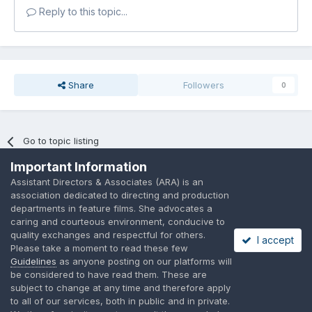
Reply to this topic...
Share
Followers
0
Go to topic listing
Important Information
Assistant Directors & Associates (ARA) is an
association dedicated to directing and production
departments in feature films. She advocates a
caring and courteous environment, conducive to
Language
Privacy Policy
Contact Us
Cookies
quality exchanges and respectful for others.
I accept
A place to share suggested by ARAssocies.com
Please take a moment to read these few
Powered by Invision Community
Guidelines
as anyone posting on our platforms will
be considered to have read them. These are
subject to change at any time and therefore apply
to all of our services, both in public and in private.