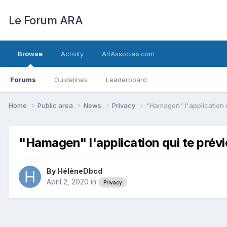
Le Forum ARA
Browse
Activity
ARAssociés.com
Forums
Guidelines
Leaderboard
Home
Public area
News
Privacy
"Hamagen" l'application qu
"Hamagen" l'application qui te prévie
By
HélèneDbcd
April 2, 2020
in
Privacy