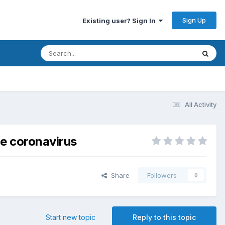
Sign Up
Existing user? Sign In
All Activity
le coronavirus
Share
Followers
0
Start new topic
Reply to this topic