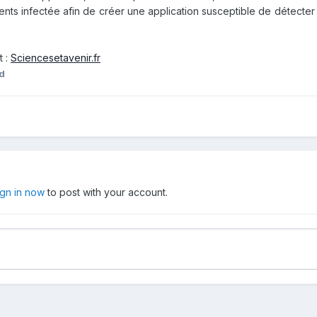
tients infectée afin de créer une application susceptible de détecter
t :
Sciencesetavenir.fr
d
ign in now
to post with your account.