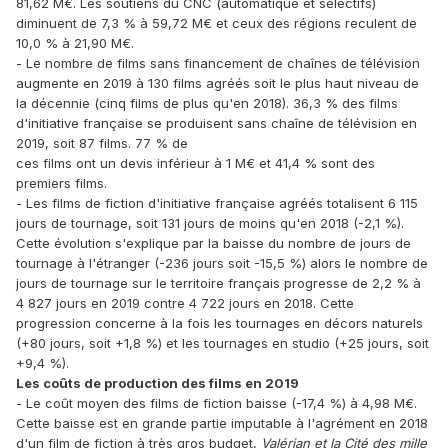
81,62 M€. Les soutiens du CNC (automatique et sélectifs)
diminuent de 7,3 % à 59,72 M€ et ceux des régions reculent de
10,0 % à 21,90 M€.
- Le nombre de films sans financement de chaînes de télévision
augmente en 2019 à 130 films agréés soit le plus haut niveau de
la décennie (cinq films de plus qu'en 2018). 36,3 % des films
d'initiative française se produisent sans chaîne de télévision en
2019, soit 87 films. 77 % de
ces films ont un devis inférieur à 1 M€ et 41,4 % sont des
premiers films.
- Les films de fiction d'initiative française agréés totalisent 6 115
jours de tournage, soit 131 jours de moins qu'en 2018 (-2,1 %).
Cette évolution s'explique par la baisse du nombre de jours de
tournage à l'étranger (-236 jours soit -15,5 %) alors le nombre de
jours de tournage sur le territoire français progresse de 2,2 % à
4 827 jours en 2019 contre 4 722 jours en 2018. Cette
progression concerne à la fois les tournages en décors naturels
(+80 jours, soit +1,8 %) et les tournages en studio (+25 jours, soit
+9,4 %).
Les coûts de production des films en 2019
- Le coût moyen des films de fiction baisse (-17,4 %) à 4,98 M€.
Cette baisse est en grande partie imputable à l'agrément en 2018
d'un film de fiction à très gros budget,
Valérian et la Cité des mille