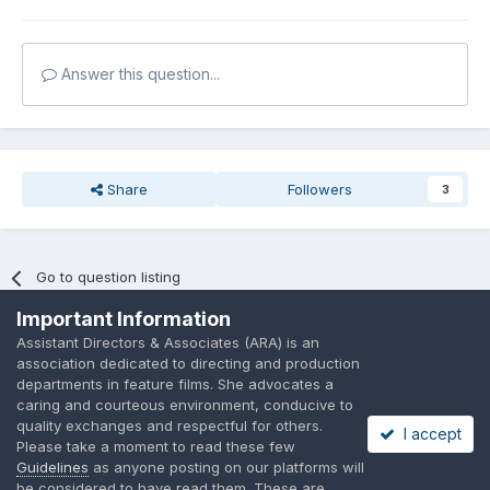
Answer this question...
Share
Followers
3
Go to question listing
Important Information
Assistant Directors & Associates (ARA) is an
association dedicated to directing and production
departments in feature films. She advocates a
caring and courteous environment, conducive to
Language
Privacy Policy
Contact Us
Cookies
quality exchanges and respectful for others.
I accept
A place to share suggested by ARAssocies.com
Please take a moment to read these few
Powered by Invision Community
Guidelines
as anyone posting on our platforms will
be considered to have read them. These are