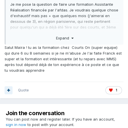
Je me pose la question de faire une formation Assistante
Réalisation financée par l'afdas. Je voudrais quelque chose
d'exhaustif mais pas + que quelques mois (j'aimerai en
dessous de 3), en région parisienne, qui reste pertinent
pour quelqu'un qui a déjà été 1ère sur des courts, et 3ème
sur du gros budget, et permet de sortir avec des clés pour
Expand
passer du court au long, du petit au gros budget, et si
possible qui crée des connexions professionnelles. Je
Salut Maïra ! tu as la formation chez Courts On (super equipe)
pense notamment à celle du CIFAP, du CEFPF ou de Courts-
qui dure 6 ou 8 semaines si je ne m'abuse Je l'ai faite Franck est
On en respectivement 6, 7 et 4 semaines. Si vous avez
super et la formation est intéressante (et tu repars avec MMS)
retours ou même des suggestions je suis preneuse pour me
après tout dépend déjà de ton expérience à ce poste et ce que
faire un avis éclairé !
tu voudrais apprendre
Quote
1
Join the conversation
You can post now and register later. If you have an account,
sign in now
to post with your account.