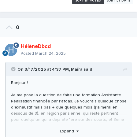
SORT BY VOTES
SORT BY DATE
0
HélèneDbcd
Posted
March 24, 2025
On 3/17/2025 at 4:37 PM,
Maïra
said:
Bonjour !
Je me pose la question de faire une formation Assistante
Réalisation financée par l'afdas. Je voudrais quelque chose
d'exhaustif mais pas + que quelques mois (j'aimerai en
dessous de 3), en région parisienne, qui reste pertinent
pour quelqu'un qui a déjà été 1ère sur des courts, et 3ème
sur du gros budget, et permet de sortir avec des clés pour
Expand
passer du court au long, du petit au gros budget, et si