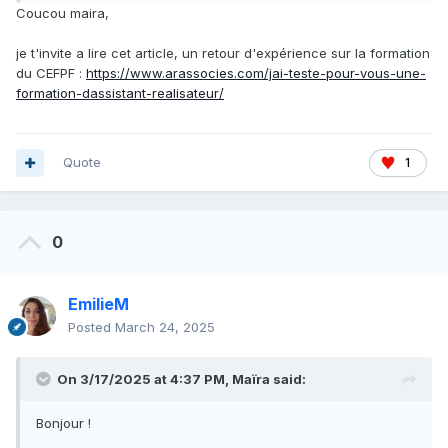
possible qui crée des connexions professionnelles. Je
Coucou maira,
pense notamment à celle du CIFAP ou du CEFPF en
respectivement 6 et 7 semaines. Si vous avez retours ou
je t'invite a lire cet article, un retour d'expérience sur la formation
même des suggestions je suis preneuse pour me faire un
du CEFPF :
https://www.arassocies.com/jai-teste-pour-vous-une-
avis éclairé !
formation-dassistant-realisateur/
Quote
1
0
EmilieM
Posted
March 24, 2025
On 3/17/2025 at 4:37 PM,
Maïra
said:
Bonjour !