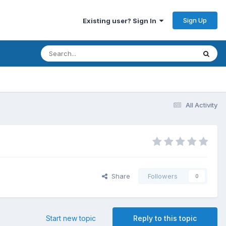
Sign Up
Existing user? Sign In
All Activity
Share
Followers
0
Start new topic
Reply to this topic