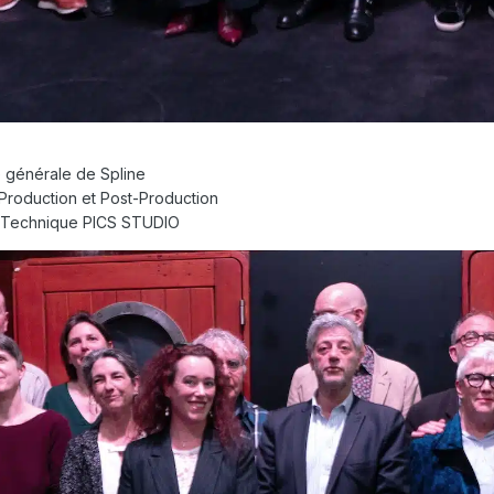
e générale de Spline
 Production et Post-Production
ur Technique PICS STUDIO