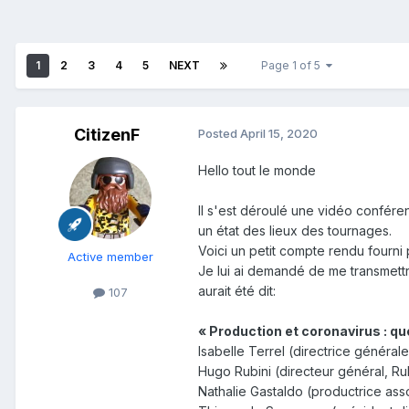
1
2
3
4
5
NEXT
Page 1 of 5
CitizenF
Posted
April 15, 2020
Hello tout le monde
Il s'est déroulé une vidéo conféren
un état des lieux des tournages.
Voici un petit compte rendu fourni 
Active member
Je lui ai demandé de me transmettre
aurait été dit:
107
« Production et coronavirus : qu
Isabelle Terrel (directrice général
Hugo Rubini (directeur général, Ru
Nathalie Gastaldo (productrice as