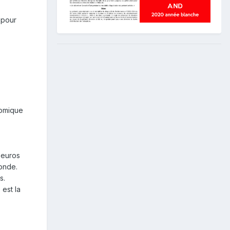
 pour
nomique
 euros
monde.
ts.
 est la