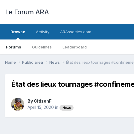
Le Forum ARA
Browse
Activity
ARAssociés.com
Forums
Guidelines
Leaderboard
Home
Public area
News
État des lieux tournages #confineme
État des lieux tournages #confinem
By
CitizenF
April 15, 2020
in
News