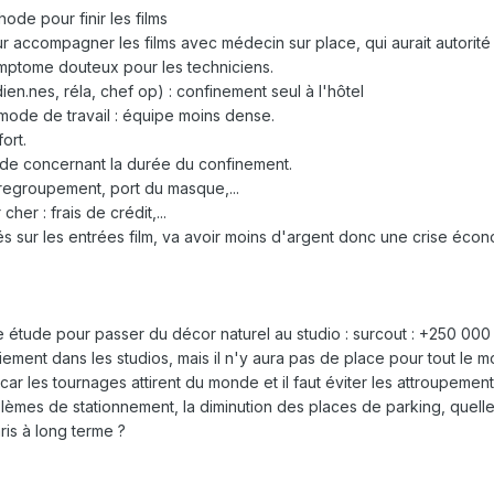
ode pour finir les films
 accompagner les films avec médecin sur place, qui aurait autorité
mptome douteux pour les techniciens.
n.nes, réla, chef op) : confinement seul à l'hôtel
ode de travail : équipe moins dense.
fort.
tude concernant la durée du confinement.
regroupement, port du masque,...
cher : frais de crédit,...
s sur les entrées film, va avoir moins d'argent donc une crise éco
une étude pour passer du décor naturel au studio : surcout : +250 000
iement dans les studios, mais il n'y aura pas de place pour tout le 
 car les tournages attirent du monde et il faut éviter les attroupemen
lèmes de stationnement, la diminution des places de parking, quelle
ris à long terme ?