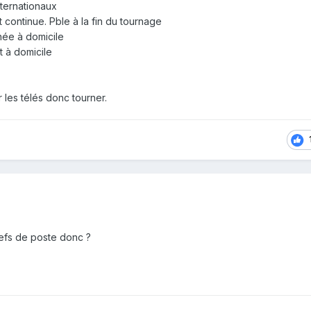
ternationaux
t continue. Pble à la fin du tournage
inée à domicile
t à domicile
r les télés donc tourner.
efs de poste donc ?