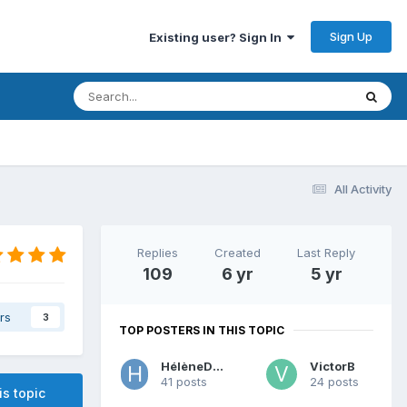
Sign Up
Existing user? Sign In
All Activity
Replies
Created
Last Reply
109
6 yr
5 yr
rs
3
TOP POSTERS IN THIS TOPIC
HélèneDbcd
VictorB
41 posts
24 posts
is topic