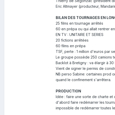
Thierry de Segonzac (président d
Eric Altmayer (producteur, Mandari
BILAN DES TOURNAGES EN LO
25 films en tournage arrêtés
60 en prépa ou qui allait rentrer e
EN TV : UNITAIRE ET SERIES
20 fictions arrêtées
60 films en prépa
TSF, perte : 1 million d'euros par
Le groupe possède 250 camions tec
Backlot à Bretigny : va élargir à 3
Vient de signer le permis de const
NB perso Sabine: certaines prod ont
quand le confinement s'arrêtera.
PRODUCTION
Idée : faire une sorte de charte e
d'abord faire redémarrer les tourna
impossible de redémarrer toutes le