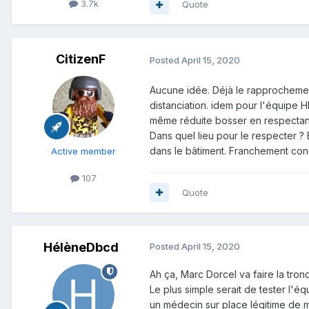
3.7k
Quote
CitizenF
Posted
April 15, 2020
Aucune idée. Déjà le rapprochemen
distanciation. idem pour l'équipe 
même réduite bosser en respectant
Dans quel lieu pour le respecter ?
dans le bâtiment. Franchement con
Active member
107
Quote
HélèneDbcd
Posted
April 15, 2020
Ah ça, Marc Dorcel va faire la tronc
Le plus simple serait de tester l'é
un médecin sur place légitime de 