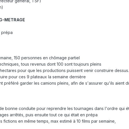
irecteur général, TSF)
n)
NG-METRAGE
n prépa
 semaine, 150 personnes en chômage partiel
hniques, tous revenus dont 100 sont toujours pleins
0 hectares pour que les productions puissent venir construire dessus.
ruire pour ces 9 plateaux la semaine dernière
 préféré garder les camions pleins, afin de s'assurer qu'ils aient d
t de bonne conduite pour reprendre les tournages dans l'ordre qui ét
ges arrêtés, puis ensuite tout ce qui était en prépa
s fictions en même temps, max estimé à 10 films par semaine,