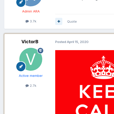
Admin ARA
3.7k
Quote
VictorB
Posted
April 15, 2020
Active member
2.7k