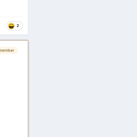
2
 member