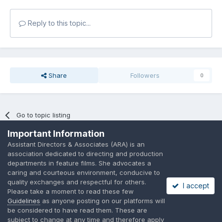
Reply to this topic...
Share
Followers
0
Go to topic listing
Important Information
Assistant Directors & Associates (ARA) is an
association dedicated to directing and production
departments in feature films. She advocates a
caring and courteous environment, conducive to
Language
Privacy Policy
Contact Us
Cookies
quality exchanges and respectful for others.
I accept
A place to share suggested by ARAssocies.com
Please take a moment to read these few
Powered by Invision Community
Guidelines
as anyone posting on our platforms will
be considered to have read them. These are
subject to change at any time and therefore apply