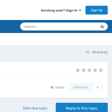
Sign Up
Existing user? Sign In
All Activity
Share
Followers
0
Start new topic
Reply to this topic