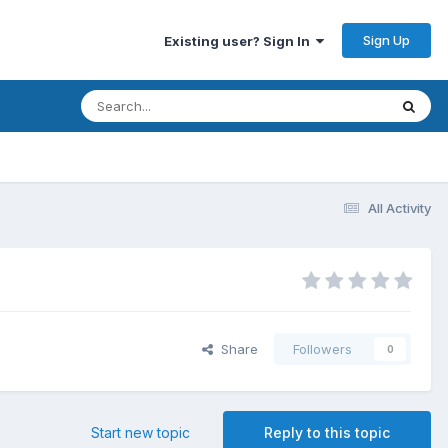
Sign Up
Existing user? Sign In
All Activity
Share
Followers
0
Start new topic
Reply to this topic