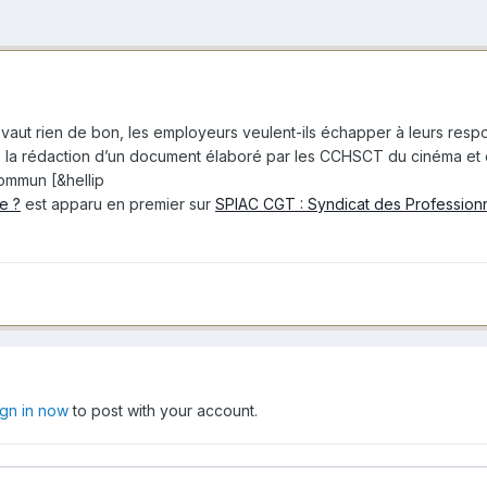
 vaut rien de bon, les employeurs veulent-ils échapper à leurs resp
ans la rédaction d’un document élaboré par les CCHSCT du cinéma et d
ommun [&hellip
te ?
est apparu en premier sur
SPIAC CGT : Syndicat des Professionn
ign in now
to post with your account.