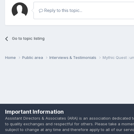
Reply to this topic...
Go to topic listing
Home
Public area
Interviews & Testimonials
Mythic Quest : u
Important Information
Assistant Directors & Associates (ARA) is an association dedicated
to quality exchanges and respectful for others. Please take a mome
subject to change at any time and therefore apply to all of our servic