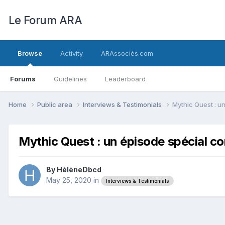
Le Forum ARA
Browse
Activity
ARAssociés.com
Forums
Guidelines
Leaderboard
Home
Public area
Interviews & Testimonials
Mythic Quest : u
Mythic Quest : un épisode spécial c
By
HélèneDbcd
May 25, 2020
in
Interviews & Testimonials