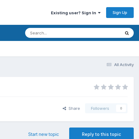
Sign Up
Existing user? Sign In
All Activity
Share
Followers
0
Start new topic
Reply to this topic