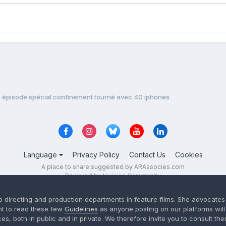
n épisode spécial confinement tourné avec 40 iphones
Language
Privacy Policy
Contact Us
Cookies
A place to share suggested by ARAssocies.com
Powered by Invision Community
 to directing and production departments in feature films. She advocat
nt to read these few
Guidelines
as anyone posting on our platforms wil
es, both in public and in private. We therefore invite you to consult the