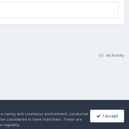
All Activity
es a caring and courteous environment, conducive
I accept
l be considered to have read them. These are
m regularly.