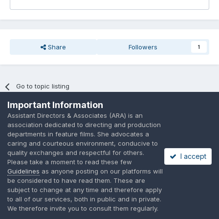
Share
Followers
1
Go to topic listing
Important Information
Assistant Directors & Associates (ARA) is an
association dedicated to directing and production
departments in feature films. She advocates a
caring and courteous environment, conducive to
Language
Privacy Policy
Contact Us
Cookies
quality exchanges and respectful for others.
I accept
A place to share suggested by ARAssocies.com
Please take a moment to read these few
Powered by Invision Community
Guidelines
as anyone posting on our platforms will
be considered to have read them. These are
subject to change at any time and therefore apply
to all of our services, both in public and in private.
We therefore invite you to consult them regularly.