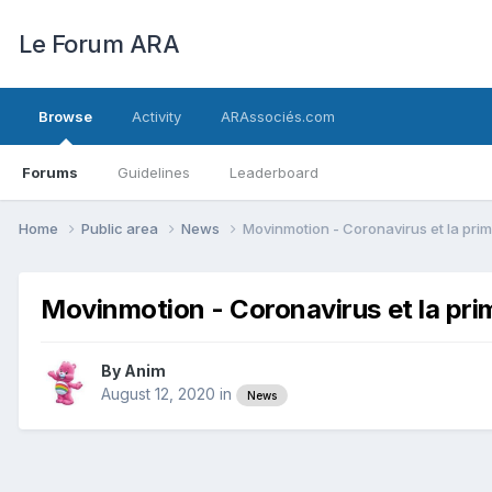
Le Forum ARA
Browse
Activity
ARAssociés.com
Forums
Guidelines
Leaderboard
Home
Public area
News
Movinmotion - Coronavirus et la prim
Movinmotion - Coronavirus et la prim
By
Anim
August 12, 2020
in
News