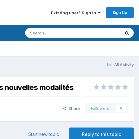
Sign Up
Existing user? Sign In
All Activity
s nouvelles modalités
Share
Followers
0
Start new topic
Reply to this topic