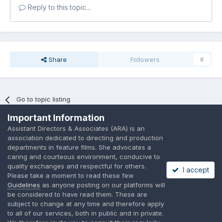
Reply to this topic...
Share
Followers
0
Go to topic listing
Important Information
Assistant Directors & Associates (ARA) is an
association dedicated to directing and production
departments in feature films. She advocates a
caring and courteous environment, conducive to
Language
Privacy Policy
Contact Us
Cookies
quality exchanges and respectful for others.
I accept
A place to share suggested by ARAssocies.com
Please take a moment to read these few
Powered by Invision Community
Guidelines
as anyone posting on our platforms will
be considered to have read them. These are
subject to change at any time and therefore apply
to all of our services, both in public and in private.