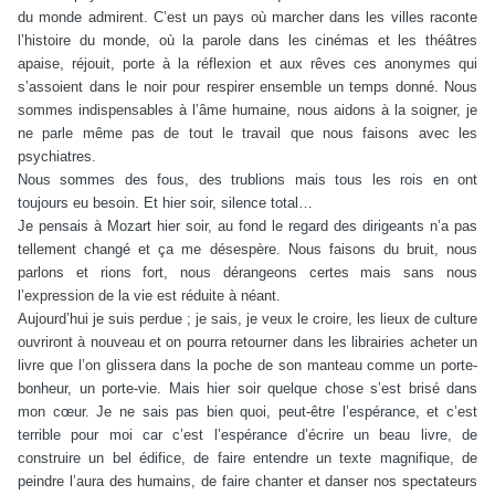
du monde admirent. C’est un pays où marcher dans les villes raconte
l’histoire du monde, où la parole dans les cinémas et les théâtres
apaise, réjouit, porte à la réflexion et aux rêves ces anonymes qui
s’assoient dans le noir pour respirer ensemble un temps donné. Nous
sommes indispensables à l’âme humaine, nous aidons à la soigner, je
ne parle même pas de tout le travail que nous faisons avec les
psychiatres.
Nous sommes des fous, des trublions mais tous les rois en ont
toujours eu besoin. Et hier soir, silence total…
Je pensais à Mozart hier soir, au fond le regard des dirigeants n’a pas
tellement changé et ça me désespère. Nous faisons du bruit, nous
parlons et rions fort, nous dérangeons certes mais sans nous
l’expression de la vie est réduite à néant.
Aujourd’hui je suis perdue ; je sais, je veux le croire, les lieux de culture
ouvriront à nouveau et on pourra retourner dans les librairies acheter un
livre que l’on glissera dans la poche de son manteau comme un porte-
bonheur, un porte-vie. Mais hier soir quelque chose s’est brisé dans
mon cœur. Je ne sais pas bien quoi, peut-être l’espérance, et c’est
terrible pour moi car c’est l’espérance d’écrire un beau livre, de
construire un bel édifice, de faire entendre un texte magnifique, de
peindre l’aura des humains, de faire chanter et danser nos spectateurs