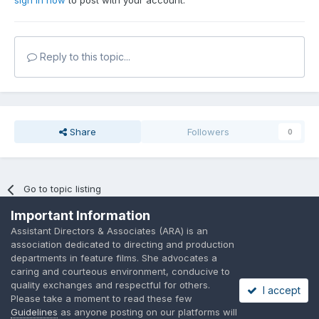
sign in now
to post with your account.
Reply to this topic...
Share
Followers
0
Go to topic listing
Important Information
Assistant Directors & Associates (ARA) is an
association dedicated to directing and production
departments in feature films. She advocates a
caring and courteous environment, conducive to
Language
Privacy Policy
Contact Us
Cookies
quality exchanges and respectful for others.
I accept
A place to share suggested by ARAssocies.com
Please take a moment to read these few
Powered by Invision Community
Guidelines
as anyone posting on our platforms will