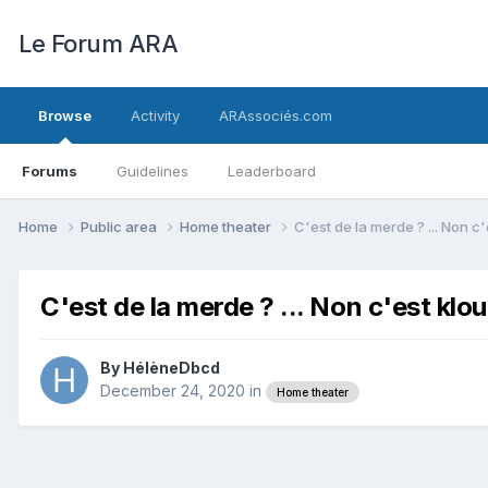
Le Forum ARA
Browse
Activity
ARAssociés.com
Forums
Guidelines
Leaderboard
Home
Public area
Home theater
C'est de la merde ? ... Non c'
C'est de la merde ? ... Non c'est klou
By
HélèneDbcd
December 24, 2020
in
Home theater