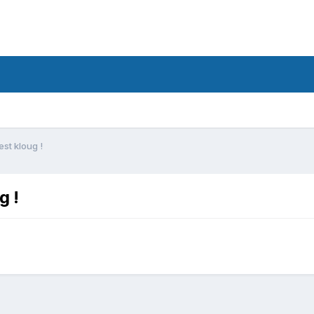
est kloug !
g !