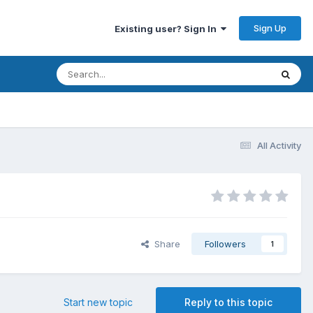
Sign Up
Existing user? Sign In
All Activity
Share
Followers
1
Start new topic
Reply to this topic