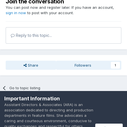
Join the conversation
You can post now and register later. If you have an account,
sign in now
to post with your account.
Reply to this topic...
Share
Followers
1
Go to topic listing
Important Information
Assistant Directors & Associates (ARA) is an
association dedicated to directing and production
departments in feature films. She advocates a
caring and courteous environment, conducive to
Language
Privacy Policy
Contact Us
Cookies
quality exchanges and respectful for others.