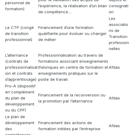
personnel de
l’expérience, la réalisation d’un bilan
consignati
formation)
de compétence…
on
Les
associatio
Le CTP (congé
Financement d’une formation
ns de
de transition
qualifiante pour évoluer ou changer
Transition
professionnel)
de métier
profession
nelles
L’alternance
Professionnalisation au travers de
(contrats de
formations associant enseignements
professionnalisat
théoriques en centre de formation et
Afdas
ion et contrats
enseignements pratiques sur le
d’apprentissage)
poste de travail.
Pro-A (dispositif
en complément
Financement de la reconversion ou
du plan de
Afdas
la promotion par l’alternance
développement
ou du CPF)
Le plan de
développement
Financement des actions de
Afdas
des
formation initiées par l’entreprise
compétences