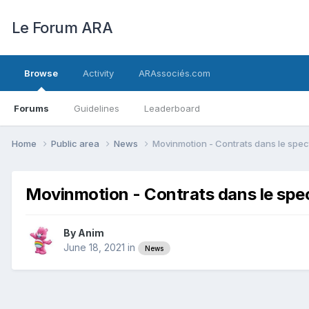
Le Forum ARA
Browse
Activity
ARAssociés.com
Forums
Guidelines
Leaderboard
Home
Public area
News
Movinmotion - Contrats dans le spect
Movinmotion - Contrats dans le spect
By
Anim
June 18, 2021
in
News