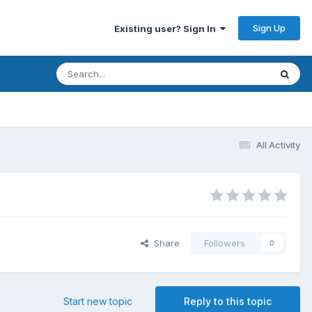
Sign Up
Existing user? Sign In
All Activity
Share
Followers
0
Start new topic
Reply to this topic