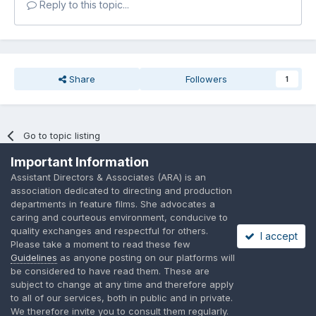
Reply to this topic...
Share
Followers
1
Go to topic listing
Important Information
Assistant Directors & Associates (ARA) is an
association dedicated to directing and production
departments in feature films. She advocates a
caring and courteous environment, conducive to
Language
Privacy Policy
Contact Us
Cookies
quality exchanges and respectful for others.
I accept
A place to share suggested by ARAssocies.com
Please take a moment to read these few
Powered by Invision Community
Guidelines
as anyone posting on our platforms will
be considered to have read them. These are
subject to change at any time and therefore apply
to all of our services, both in public and in private.
We therefore invite you to consult them regularly.