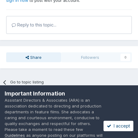
sign in now
to post with your account.
Reply to this topic...
Share
Followers
0
Go to topic listing
Important Information
Assistant Directors & Associates (ARA) is an
association dedicated to directing and production
departments in feature films. She advocates a
caring and courteous environment, conducive to
Language
Privacy Policy
Contact Us
Cookies
quality exchanges and respectful for others.
I accept
A place to share suggested by ARAssocies.com
Please take a moment to read these few
Powered by Invision Community
Guidelines
as anyone posting on our platforms will