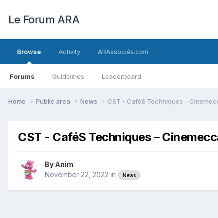
Le Forum ARA
Browse
Activity
ARAssociés.com
Forums
Guidelines
Leaderboard
Home
Public area
News
CST - CaféS Techniques – Cinemecca
CST - CaféS Techniques – Cinemeccan
By
Anim
November 22, 2022
in
News