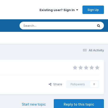
Sign Up
Existing user? Sign In
All Activity
Share
Followers
0
Start new topic
Reply to this topic