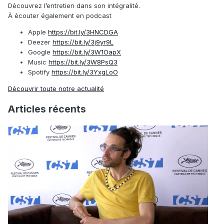
Découvrez l’entretien dans son intégralité.
À écouter également en podcast
Apple
https://bit.ly/3HNCDGA
Deezer
https://bit.ly/3j9yr9L
Google
https://bit.ly/3W1OapX
Music
https://bit.ly/3W8PsQ3
Spotify
https://bit.ly/3YxgLoO
Découvrir toute notre actualité
Articles récents