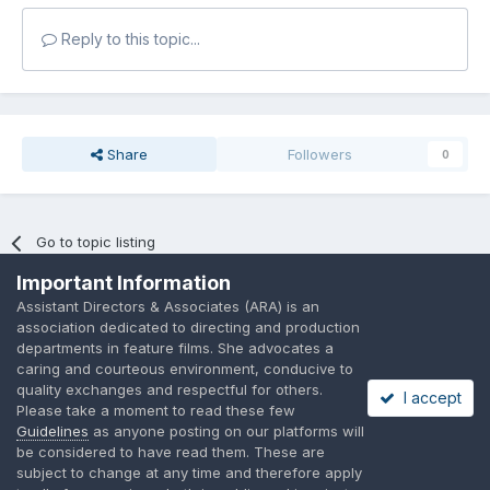
Reply to this topic...
Share
Followers
0
Go to topic listing
Important Information
Assistant Directors & Associates (ARA) is an
association dedicated to directing and production
departments in feature films. She advocates a
caring and courteous environment, conducive to
Language
Privacy Policy
Contact Us
Cookies
quality exchanges and respectful for others.
I accept
A place to share suggested by ARAssocies.com
Please take a moment to read these few
Powered by Invision Community
Guidelines
as anyone posting on our platforms will
be considered to have read them. These are
subject to change at any time and therefore apply