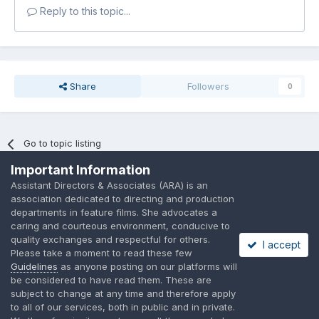
Reply to this topic...
Share
Followers
0
Go to topic listing
Important Information
Assistant Directors & Associates (ARA) is an
association dedicated to directing and production
departments in feature films. She advocates a
caring and courteous environment, conducive to
Language
Privacy Policy
Contact Us
Cookies
quality exchanges and respectful for others.
I accept
A place to share suggested by ARAssocies.com
Please take a moment to read these few
Powered by Invision Community
Guidelines
as anyone posting on our platforms will
be considered to have read them. These are
subject to change at any time and therefore apply
to all of our services, both in public and in private.